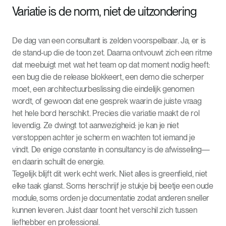
Variatie is de norm, niet de uitzondering
De dag van een consultant is zelden voorspelbaar. Ja, er is
de stand‑up die de toon zet. Daarna ontvouwt zich een ritme
dat meebuigt met wat het team op dat moment nodig heeft:
een bug die de release blokkeert, een demo die scherper
moet, een architectuurbeslissing die eindelijk genomen
wordt, of gewoon dat ene gesprek waarin de juiste vraag
het hele bord herschikt. Precies die variatie maakt de rol
levendig. Ze dwingt tot aanwezigheid: je kan je niet
verstoppen achter je scherm en wachten tot iemand je
vindt. De enige constante in consultancy is de afwisseling—
en daarin schuilt de energie.
Tegelijk blijft dit werk echt werk. Niet alles is greenfield, niet
elke taak glanst. Soms herschrijf je stukje bij beetje een oude
module, soms orden je documentatie zodat anderen sneller
kunnen leveren. Juist daar toont het verschil zich tussen
liefhebber en professional.