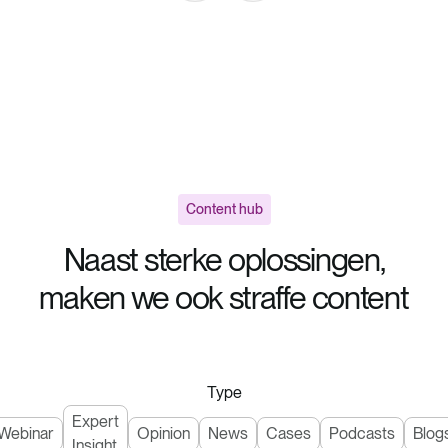
Content hub
Naast sterke oplossingen,
maken we ook straffe content
Type
Expert
Webinar
Opinion
News
Cases
Podcasts
Blog
Insight