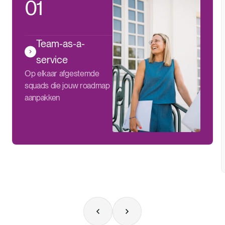
01
Team-as-a-
service
Op elkaar afgestemde
squads die jouw roadmap
aanpakken