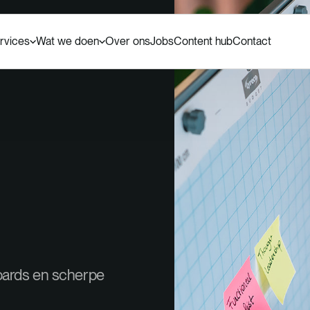
rvices
Wat we doen
Over ons
Jobs
Content hub
Contact
oards en scherpe