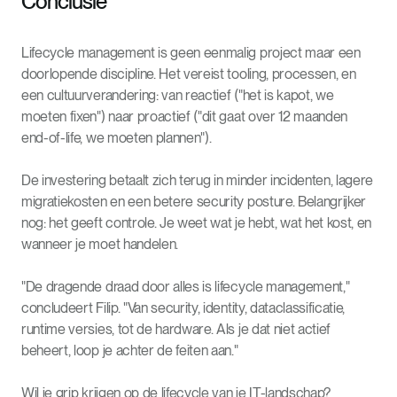
Conclusie
Lifecycle management is geen eenmalig project maar een
doorlopende discipline. Het vereist tooling, processen, en
een cultuurverandering: van reactief ("het is kapot, we
moeten fixen") naar proactief ("dit gaat over 12 maanden
end-of-life, we moeten plannen").
De investering betaalt zich terug in minder incidenten, lagere
migratiekosten en een betere security posture. Belangrijker
nog: het geeft controle. Je weet wat je hebt, wat het kost, en
wanneer je moet handelen.
"De dragende draad door alles is lifecycle management,"
concludeert Filip. "Van security, identity, dataclassificatie,
runtime versies, tot de hardware. Als je dat niet actief
beheert, loop je achter de feiten aan."
Wil je grip krijgen op de lifecycle van je IT-landschap?